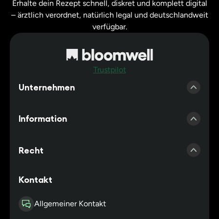
Erhalte dein Rezept schnell, diskret und komplett digital
– ärztlich verordnet, natürlich legal und deutschlandweit
verfügbar.
Trustpilot
Unternehmen
Presse
Information
Erfahrungen Bloomwell
Account erstellen
Kooperationsärzte
Recht
Zubehör Shop
Kooperationspraxis
Impressum
Kontakt
Cannabis Blog
Partnerapotheken
Datenschutz
Häufig gestellte Fragen
Allgemeiner Kontakt
Affiliateprogamm
Cookie Einstellungen
Versand