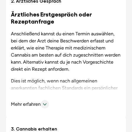
2. Ärztliches Gespräch
Dokumente wie Arztberichte, Diagnosen oder
Befunde hoch. Diese Unterlagen ermöglichen
Ärztliches Erstgespräch oder
unseren Ärzten eine genaue Einschätzung, um dir
Rezeptanfrage
gezielt zu helfen und dein Cannabis Rezept optimal
vorzubereiten.
Anschließend kannst du einen Termin auswählen,
bei dem der Arzt deine Beschwerden erfasst und
erklärt, wie eine Therapie mit medizinischem
Cannabis am besten auf dich zugeschnitten werden
kann. Alternativ kannst du je nach Vorgeschichte
direkt ein Rezept anfordern.
Dies ist möglich, wenn nach allgemeinen
anerkannten fachlichen Standards ein persönlicher
ärztlicher Kontakt nicht erforderlich ist (z.B. bei
Wiederholungsrezepten). Ansonsten vereinbarst du
Mehr erfahren
im nächsten Schritt einen persönlichen Termin mit
dem Arzt deines Vertrauens. Bei einem Video-
Termin findet das Gespräch diskret per Video-
3. Cannabis erhalten
Telefonie statt. Der behandelnde Arzt geht intensiv