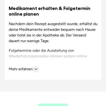
auf deine Beschwerden und etwaigen
Medikament erhalten & Folgetermin
Vorerkrankungen unter Bezugnahme auf die von Dir
online planen
vorgelegten Dokumente ein und wird nach
entsprechender Befundung ein für dich passendes
Nachdem dein Rezept ausgestellt wurde, erhältst du
Präparat im Rahmen der ärztlichen Therapie
deine Medikamente entweder bequem nach Hause
auswählen.
oder holst sie in der Apotheke ab. Der Versand
dauert nur wenige Tage.
Folgetermine oder die Ausstellung von
Wiederholungsrezepten können sodann online
geplant werden, um deine Therapie langfristig zu
überwachen und optimal anzupassen. Eine neue
Mehr erfahren
Rezeptanfrage kannst du ebenfalls jederzeit über
die App starten.