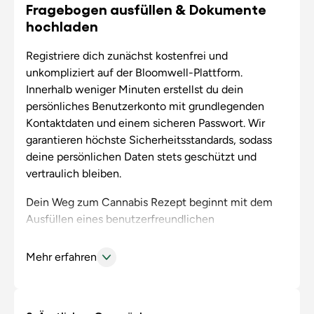
Fragebogen ausfüllen & Dokumente
hochladen
Registriere dich zunächst kostenfrei und
unkompliziert auf der Bloomwell-Plattform.
Innerhalb weniger Minuten erstellst du dein
persönliches Benutzerkonto mit grundlegenden
Kontaktdaten und einem sicheren Passwort. Wir
garantieren höchste Sicherheitsstandards, sodass
deine persönlichen Daten stets geschützt und
vertraulich bleiben.
Dein Weg zum Cannabis Rezept beginnt mit dem
Ausfüllen eines benutzerfreundlichen
medizinischen Fragebogens. Hier gibst du bequem
und diskret von zu Hause aus alle wichtigen
Mehr erfahren
Informationen zu deinem Gesundheitszustand,
deinen Beschwerden und bisherigen Therapien an.
Zusätzlich lädst du relevante medizinische