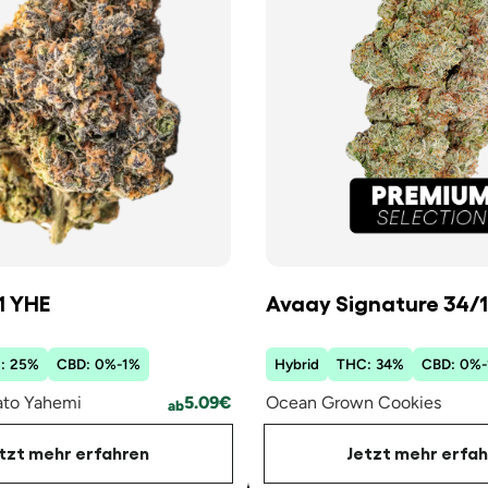
1 YHE
Avaay Signature 34/
:
25
%
CBD:
0
%
-
1
%
Hybrid
THC:
34
%
CBD:
0
%
-
ato Yahemi
5.09
€
Ocean Grown Cookies
ab
tzt mehr erfahren
Jetzt mehr erfa