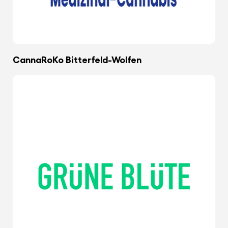
CannaRoKo Bitterfeld-Wolfen