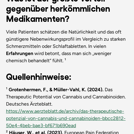
gegenüber herkömmlichen
Medikamenten?
Viele Patienten schätzen die Natürlichkeit und das oft
günstigere Nebenwirkungsprofil im Vergleich zu starken
Schmerzmitteln oder Schlaftabletten. In vielen
Erfahrungen
wird betont, dass man sich „weniger
chemisch behandelt“ fühlt. ¹
Quellenhinweise:
¹
Grotenhermen, F., & Müller-Vahl, K. (2024).
Das
Therapeutic Potential von Cannabis und Cannabinoiden.
Deutsches Ärzteblatt.
https://www.aerzteblatt.de/archiv/das-therapeutische-
potenzial-von-cannabis-und-cannabinoiden-bbcc2812-
50e4-4beb-bae3-bf671b690ead
²
Häuser, W., et al. (2023).
European Pain Federation