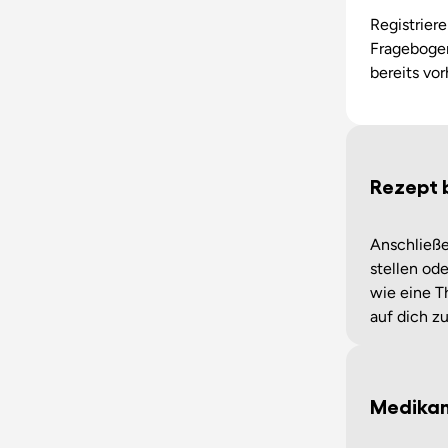
Registrier
Fragebogen
bereits vo
Rezept 
Anschließe
stellen ode
wie eine T
auf dich z
Medikam