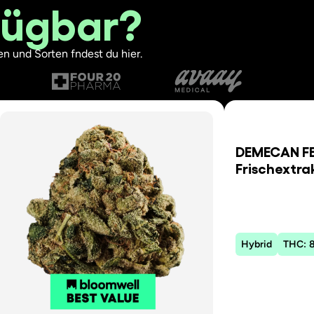
fügbar?
n und Sorten fndest du hier.
DEMECAN FE
Frischextra
Hybrid
THC: