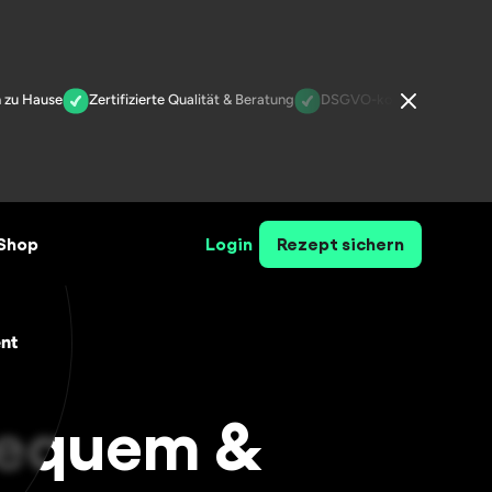
zu Hause
Zertifizierte Qualität & Beratung
DSGVO-konform & geprüft
Shop
Login
Rezept sichern
nt
bequem &