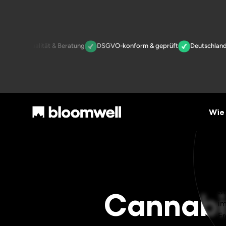
fizierte Qualität & Beratung
DSGVO-konform & geprüft
Deutschlandwe
Wie 
Cannabi