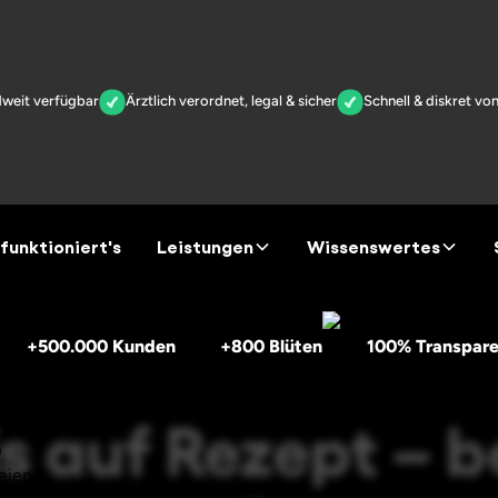
it verfügbar
Ärztlich verordnet, legal & sicher
Schnell & diskret von 
funktioniert's
Leistungen
Wissenswertes
+500.000 Kunden
+800 Blüten
100% Transpare
s auf Rezept – 