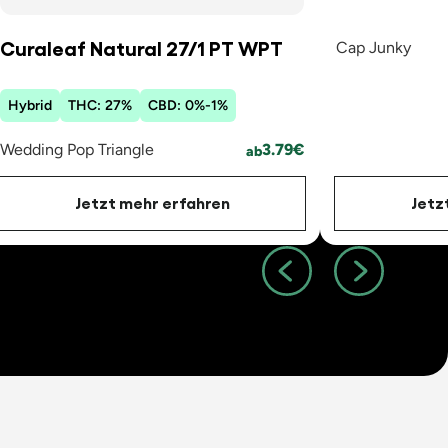
Curaleaf Natural 27/1 PT WPT
Cap Junky
Hybrid
THC:
27
%
CBD:
0
%
-
1
%
Wedding Pop Triangle
3.79
€
ab
Jetz
Jetzt mehr erfahren