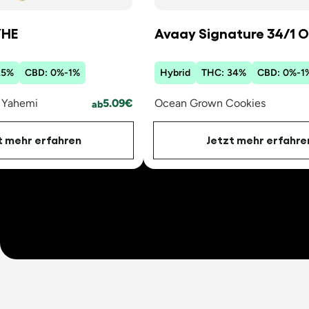
YHE
Avaay Signature 34/1 
25
%
CBD:
0
%
-
1
%
Hybrid
THC:
34
%
CBD:
0
%
-
1
 Yahemi
5.09
€
Ocean Grown Cookies
ab
t mehr erfahren
Jetzt mehr erfahre