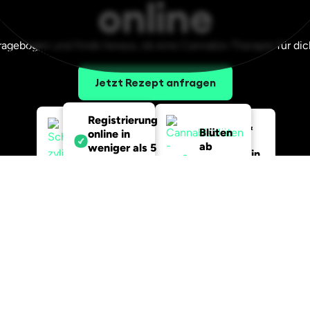
online
agebogen und finde heraus, ob eine Cannabis-Therapie für di
Jetzt Rezept anfragen
Registrierung
Diskrete &
Blüten
online in
schnelle
ab
weniger als 5
Lieferung in
2,99€/g
Minuten*
ganz
Deutschland
Legendäre
Verpackung