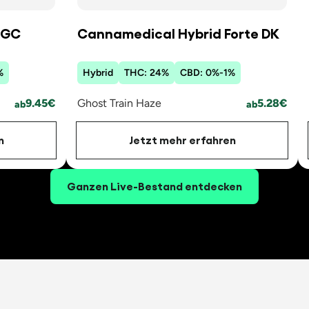
OGC
Cannamedical Hybrid Forte DK
%
Hybrid
THC:
24
%
CBD:
0
%
-
1
%
9.45
€
Ghost Train Haze
5.28
€
ab
ab
n
Jetzt mehr erfahren
Ganzen Live-Bestand entdecken