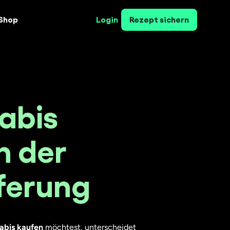
Shop
Login
Rezept sichern
abis
n der
eferung
abis kaufen
möchtest, unterscheidet