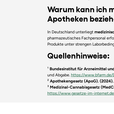
Warum kann ich me
Apotheken bezie
In Deutschland unterliegt
medizinis
pharmazeutisches Fachpersonal erf
Produkte unter strengen Laborbeding
Quellenhinweise:
¹
Bundesinstitut für Arzneimittel u
und Abgabe.
https://www.bfarm.de/
²
Apothekengesetz (ApoG). (2024).
³
Medizinal-Cannabisgesetz (MedCa
https://www.gesetze-im-internet