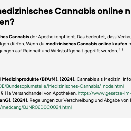
dizinisches Cannabis online n
hen?
ches Cannabis
der Apothekenpflicht. Das bedeutet, dass Verkau
olgen dürfen. Wenn du
medizinisches Cannabis online kaufen
m
ungen auf Reinheit und Wirkstoffgehalt geprüft wurden. ¹ ²
nd Medizinprodukte (BfArM). (2024).
Cannabis als Medizin: Inf
DE/Bundesopiumstelle/Medizinisches-Cannabis/_node.html
§ 11a Versandhandel von Apotheken.
https://www.gesetze-im-
nG). (2024).
Regelungen zur Verschreibung und Abgabe von M
.de/medcang/BJNR06D0C0024.html