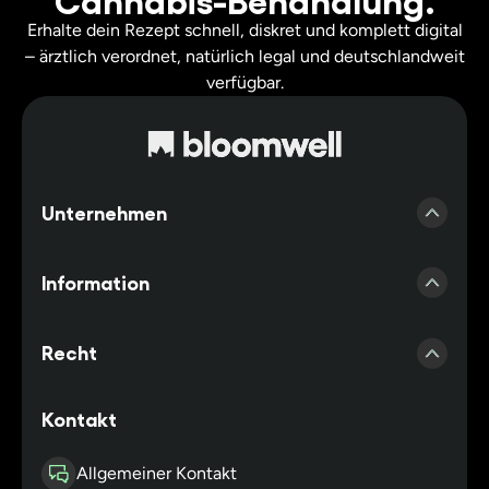
Erhalte dein Rezept schnell, diskret und komplett digital
– ärztlich verordnet, natürlich legal und deutschlandweit
verfügbar.
Unternehmen
Presse
Information
Erfahrungen Bloomwell
Account erstellen
Kooperationsärzte
Recht
Zubehör Shop
Kooperationspraxis
Impressum
Kontakt
Cannabis Blog
Partnerapotheken
Datenschutz
Häufig gestellte Fragen
Allgemeiner Kontakt
Affiliateprogamm