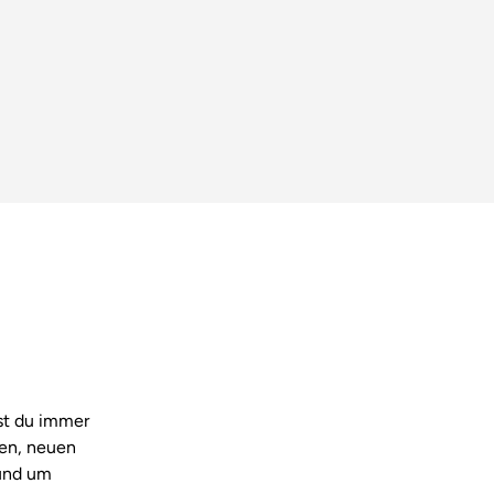
tst du immer
nen, neuen
und um