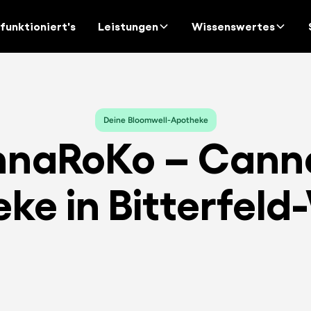
funktioniert's
Leistungen
Wissenswertes
Deine Bloomwell-Apotheke
naRoKo – Cann
ke in Bitterfeld