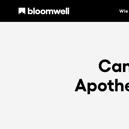
Wie 
Can
Apothe