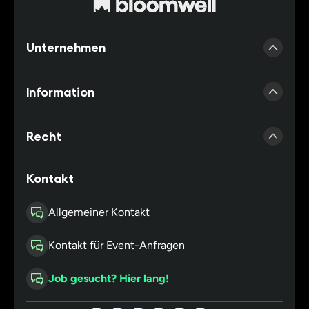
Unternehmen
Presse
Information
Erfahrungen Bloomwell
Account erstellen
Kooperationsärzte
Recht
Zubehör Shop
Kooperationspraxis
Impressum
Kontakt
Cannabis Blog
Partnerapotheken
Datenschutz
Häufig gestellte Fragen
Allgemeiner Kontakt
Affiliateprogamm
Cookie Einstellungen
Versand
Bloomwell Gutschein
Kontakt für Event-Anfragen
Nutzungsbedingungen
Erfahrungen med. Cannabis
Link
Widerruf
Job gesucht? Hier lang!
Med. Cannabis kaufen