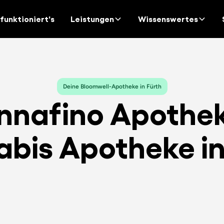
funktioniert's
Leistungen
Wissenswertes
Deine Bloomwell-Apotheke in Fürth
nnafino Apothek
bis Apotheke in