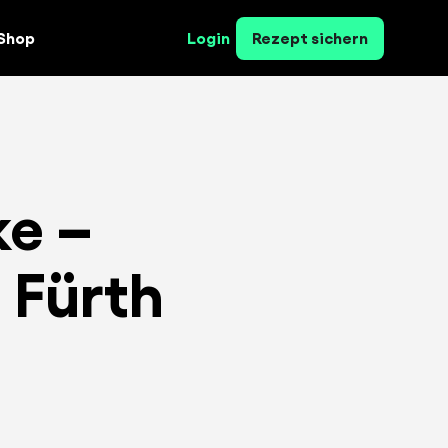
Shop
Login
Rezept sichern
e –
 Fürth