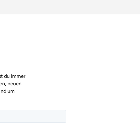
tst du immer
nen, neuen
und um