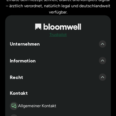
– ärztlich verordnet, natürlich legal und deutschlandweit
verfügbar.
Trustpilot
Unternehmen
Presse
Information
Erfahrungen Bloomwell
Account erstellen
Kooperationsärzte
Recht
Zubehör Shop
Kooperationspraxis
Impressum
Kontakt
Cannabis Blog
Partnerapotheken
Datenschutz
Häufig gestellte Fragen
Allgemeiner Kontakt
Affiliateprogamm
Cookie Einstellungen
Versand