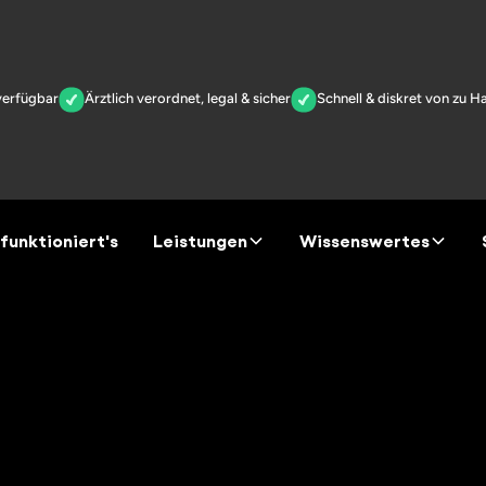
fügbar
Ärztlich verordnet, legal & sicher
Schnell & diskret von zu Haus
funktioniert's
Leistungen
Wissenswertes