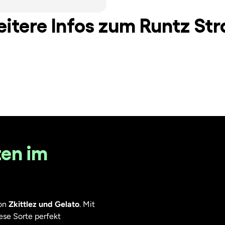
itere Infos zum Runtz Str
ten im
von
Zkittlez und Gelato
. Mit
ese Sorte perfekt