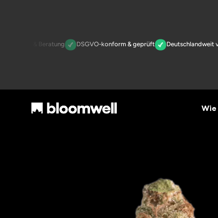
e Qualität & Beratung
DSGVO-konform & geprüft
Deutschlandweit ver
Wie 