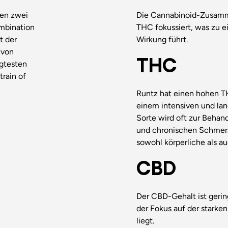
hen zwei
Die Cannabinoid-Zusamme
ombination
THC fokussiert, was zu e
t der
Wirkung führt.
 von
THC
agtesten
rain of
Runtz hat einen hohen 
einem intensiven und lan
Sorte wird oft zur Behan
und chronischen Schmer
sowohl körperliche als au
CBD
Der CBD-Gehalt ist gerin
der Fokus auf der stark
liegt.