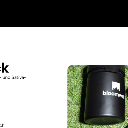
ck
 und Sativa-
sch