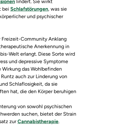
sionen
lindert. Sie wirkt
t bei
Schlafstörungen
, was sie
 körperlicher und psychischer
er Freizeit-Community Anklang
therapeutische Anerkennung in
is-Welt erlangt. Diese Sorte wird
tress und depressive Symptome
te Wirkung das Wohlbefinden
n Runtz auch zur Linderung von
d Schlaflosigkeit, da sie
ten hat, die den Körper beruhigen
ichterung von sowohl psychischen
hwerden suchen, bietet der Strain
atz zur
Cannabistherapie
.